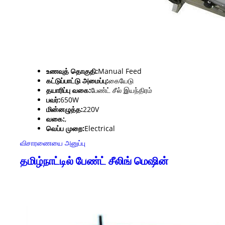
உணவுத் தொகுதி:
Manual Feed
கட்டுப்பாட்டு அமைப்பு:
கையேடு
தயாரிப்பு வகை:
பேண்ட் சீல் இயந்திரம்
பவர்:
650W
மின்னழுத்த:
220V
வகை:
,
வெப்ப முறை:
Electrical
விசாரணையை அனுப்பு
தமிழ்நாட்டில் பேண்ட் சீலிங் மெஷின்