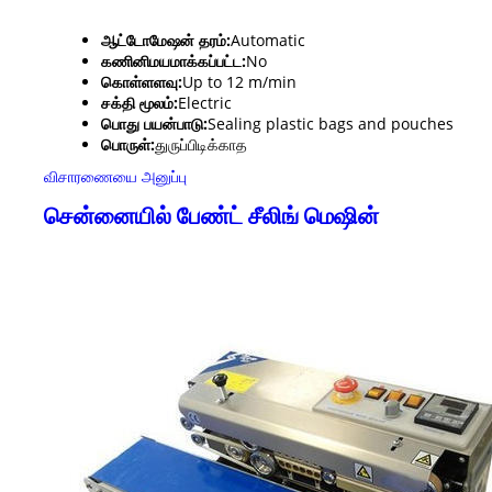
ஆட்டோமேஷன் தரம்:
Automatic
கணினிமயமாக்கப்பட்ட:
No
கொள்ளளவு:
Up to 12 m/min
சக்தி மூலம்:
Electric
பொது பயன்பாடு:
Sealing plastic bags and pouches
பொருள்:
துருப்பிடிக்காத
விசாரணையை அனுப்பு
சென்னையில் பேண்ட் சீலிங் மெஷின்