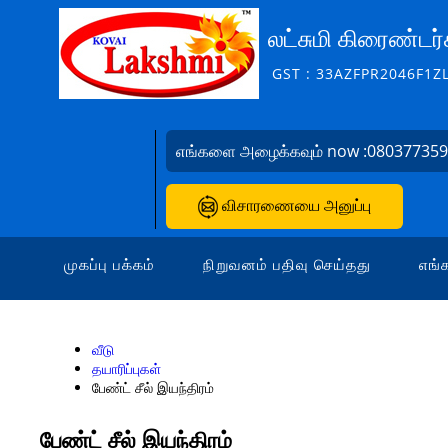
லட்சுமி கிரைண்டர்
GST : 33AZFPR2046F1Z
எங்களை அழைக்கவும் now :
08037735
விசாரணையை அனுப்பு
முகப்பு பக்கம்
நிறுவனம் பதிவு செய்தது
எங்க
வீடு
தயாரிப்புகள்
பேண்ட் சீல் இயந்திரம்
பேண்ட் சீல் இயந்திரம்