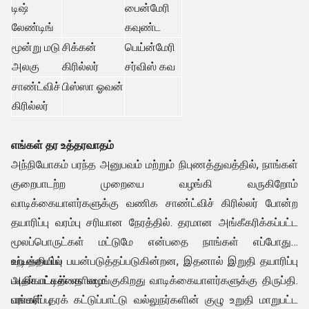
டிஷ்
பைன்மேரி
லேண்டிங்
கவுண்ட
மூன்று மடு
சிக்கன்
பெய்ன்மேரி
அலகு
கிரில்லர்
சர்விஸ் கவ
சாண்ட்விச்
பிஸ்ஸா ஓவன்
கிரில்லர்
எங்கள் தர உத்தரவாதம்
அந்நியோகம் பரந்த அனுபவம் மற்றும் நிபுணத்துவத்தில், நாங்கள்
குறைபாடற்ற முறையை வழங்கி வருகிறோம்
வாடிக்கையாளர்களுக்கு வணிக சாண்ட்விச் கிரில்லர் போன்ற
தயாரிப்பு வரம்பு சரியான நேரத்தில். தரமான அங்கீகரிக்கப்பட்ட
மூலப்பொருட்கள் மட்டுமே என்பதை நாங்கள் எப்போதும்
உற்பத்தியில் பயன்படுத்தப்படுகின்றன, இதனால் இறுதி தயாரிப்பு
வடிவமைப்பு
அதிகபட்சத்தை வழங்குகிறது வாடிக்கையாளர்களுக்கு திருப்தி.
பயன்பாட்டின் எளிமை
எங்கள் தரக் கட்டுப்பாட்டு வல்லுநர்களின் குழு உறுதி மாறுபட்ட
பராமரிப்பு