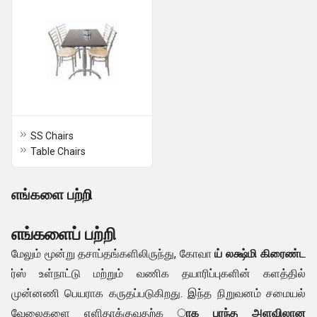
SS Chairs
Table Chairs
எங்களை பற்றி
எங்களைப் பற்றி
மேலும் மூன்று தசாப்தங்களிலிருந்து, கோவா
ய் லக்ஷ்மி கிரைண்ட
ர்ஸ் உள்நாட்டு மற்றும் வணிக தயாரிப்புகளின் களத்தில்
முன்னணி பெயராக கருதப்படுகிறது. இந்த நிறுவனம் சமையல்
வேலைகளை எளிதாக்குவதற்க
ாக பரந்த அளவிலான