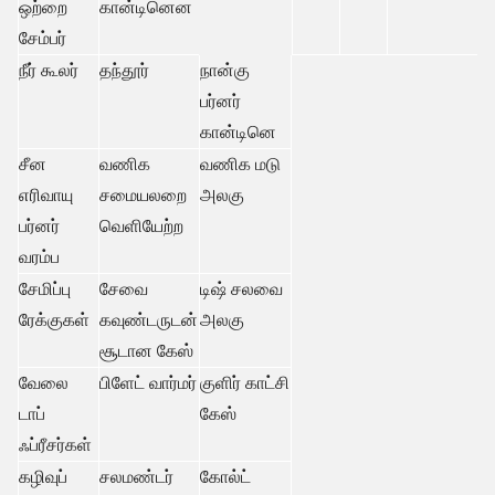
ஒற்றை
கான்டினென
சேம்பர்
நீர் கூலர்
தந்தூர்
நான்கு
பர்னர்
கான்டினெ
சீன
வணிக
வணிக மடு
எரிவாயு
சமையலறை
அலகு
பர்னர்
வெளியேற்ற
வரம்ப
சேமிப்பு
சேவை
டிஷ் சலவை
ரேக்குகள்
கவுண்டருடன்
அலகு
சூடான கேஸ்
வேலை
பிளேட் வார்மர்
குளிர் காட்சி
டாப்
கேஸ்
ஃப்ரீசர்கள்
கழிவுப்
சலமண்டர்
கோல்ட்