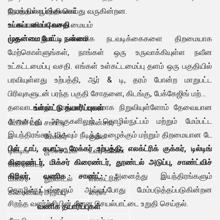
நேரத்தில் பூர்த்தி செய்து வருகின்றன.
நியாயமான விலைகள்
உலகளாவிய சேவை மையம்
உட்கட்டமைப்பு வசதி
முதன்மை போட்டி நன்மை
க்கு மாறுபட்ட வணிக நடவடிக்கைகளை திறமையாக
மேற்கொள்ளுங்கள், நாங்கள் ஒரு உருவாக்கியுள்ள நவீன
உட்கட்டமைப்பு வசதி. எங்கள் உள்கட்டமைப்பு தளம் ஒரு பகுதியில்
பரவியுள்ளது உற்பத்தி, ஆர் & டி, தரம் போன்ற மாறுபட்ட
பிரிவுகளுடன் பரந்த பகுதி சோதனை, கிடங்கு, பேக்கேஜிங் மற்றும்
தளவாடங்கள். நாங்கள் உயரமாக நிறுவியுள்ளோம் தேவையான
உள்நாட்டு தயாரிப்புகள்
அனைத்து அலகுகளிலும் தொழில்நுட்பம் மற்றும் மேம்பட்ட
டேபிள் டாப்
சபாட்டி
மின்சார
இயந்திரங்கள் மிகவும் நீடித்து உழைக்கும் மற்றும் திறமையான டே
மேக்கர்
குக்க
பிள் டாப், சபாட்டி மேக்கர் உற்பத்தி, எலக்ட்ரிக் குக்கர், டில்டிங்
டில்டிங்
ஜூஸ் மேக்
டவர் ஃபேன்
கிரைண்டர், மிக்சர் கிரைண்டர், தூண்டல் அடுப்பு, சாண்ட்விச்
கிரைண்டர்
கிரிலர், வணிக சாண்ட்
அனைத்து இயந்திரங்களும்
மிக்சர்
தூண்டல்
எலக்ட்ரிக்
தொழில்நுட்பங்களும் அவ்வப்போது மேம்படுத்தப்படுகின்றன
கிரைண்டர்
அடுப்பு
ரைஸ்
சிறந்த வளர்ச்சியின் சீரான செயல்பாட்டை உறுதி செய்தல்.
வணிக தயாரிப்புகள்