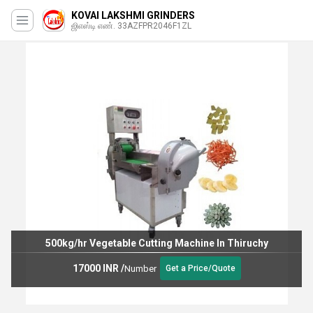
KOVAI LAKSHMI GRINDERS
ஜிஎஸ்டி எண். 33AZFPR2046F1ZL
Thiruchy
500kg/hr Vegetable Cutting Machine In
17000 INR
/
Number
e
Get a Price/Quot