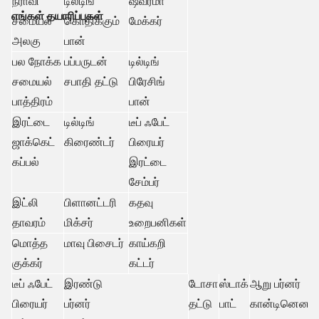
நீராவி
டில்டிங்
ஷவர்மா
எங்கள் தயாரிப்புகள்
சமையல்
கொதிக்கும்
மேக்கர்
அலகு
பான்
பல நோக்க
பப்பருடன்
டில்டிங்
சமையல்
சபாதி தட்டு
பிரேசிங்
பாத்திரம்
பான்
இரட்டை
டில்டிங்
டீப் ஃபேட்
ஜாக்கெட்
கிரைண்டர்
பிரையர்
கப்பல்
இரட்டை
சேம்பர்
இட்லி
பிளானட்டரி
கதவு
தாவரம்
மிக்சர்
உறைபனிகள்
மொத்த
மாவு பிசைடர்
காய்கறி
குக்கர்
கட்டர்
டீப் ஃபேட்
இரண்டு
டோசா
ஸ்டாக்
ஆறு பர்னர்
பிரையர்
பர்னர்
தட்டு
பாட்
கான்டினென