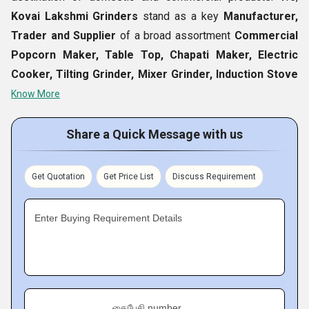
Kovai Lakshmi Grinders
stand as a key
Manufacturer,
Trader and Supplier
of a broad assortment
Commercial
Popcorn Maker, Table Top, Chapati Maker, Electric
Cooker, Tilting Grinder, Mixer Grinder, Induction Stove
etc. Our array of branded products is designed from high
Know More
grade raw materials to ease the cooking chores. Apart from
offering the range, we also provide After Sales Services.
Share a Quick Message with us
We employ latest technology mechanisms and features in
the products with innovation to make the cooking chores
Get Quotation
Get Price List
Discuss Requirement
fast, easy and simple. Our durable, low maintenance and
sturdy products are available in standard and customized
Enter Buying Requirement Details
options.
Fact Sheet :
Product Details :
கைபேசி number