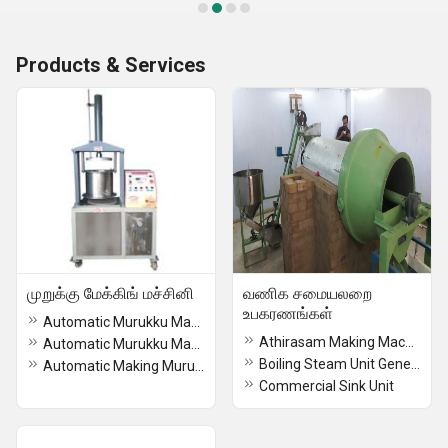
Products & Services
முறுக்கு மேக்கிங் மச்சினி
வணிக சமையலறை
உபகரணங்கள்
Automatic Murukku Making Machine in tamil nadu
Athirasam Making Machine
Automatic Murukku Machine In Trichy
Boiling Steam Unit Generator
Automatic Making Murukku Machine In Chennai
Commercial Sink Unit