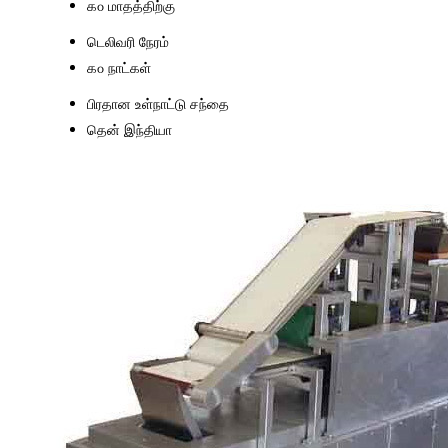
௧௦ மாதத்திற்கு
டெலிவரி நேரம்
௧௦ நாட்கள்
பிரதான உள்நாட்டு சந்தை
தென் இந்தியா