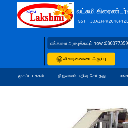
லட்சுமி கிரைண்டர்
GST : 33AZFPR2046F1Z
எங்களை அழைக்கவும் now :
08037735
விசாரணையை அனுப்பு
முகப்பு பக்கம்
நிறுவனம் பதிவு செய்தது
எங்க