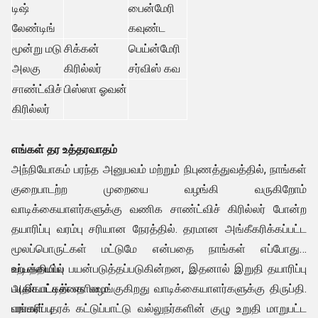
டிஷ்
பைன்மேரி
லேண்டிங்
கவுண்ட
மூன்று மடு
சிக்கன்
பெய்ன்மேரி
அலகு
கிரில்லர்
சர்விஸ் கவ
சாண்ட்விச்
பிஸ்ஸா ஓவன்
கிரில்லர்
எங்கள் தர உத்தரவாதம்
அந்நியோகம் பரந்த அனுபவம் மற்றும் நிபுணத்துவத்தில், நாங்கள்
குறைபாடற்ற முறையை வழங்கி வருகிறோம்
வாடிக்கையாளர்களுக்கு வணிக சாண்ட்விச் கிரில்லர் போன்ற
தயாரிப்பு வரம்பு சரியான நேரத்தில். தரமான அங்கீகரிக்கப்பட்ட
மூலப்பொருட்கள் மட்டுமே என்பதை நாங்கள் எப்போதும்
உற்பத்தியில் பயன்படுத்தப்படுகின்றன, இதனால் இறுதி தயாரிப்பு
வடிவமைப்பு
அதிகபட்சத்தை வழங்குகிறது வாடிக்கையாளர்களுக்கு திருப்தி.
பயன்பாட்டின் எளிமை
எங்கள் தரக் கட்டுப்பாட்டு வல்லுநர்களின் குழு உறுதி மாறுபட்ட
பராமரிப்பு