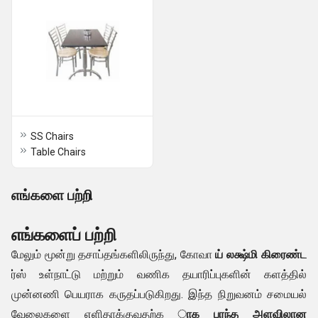
SS Chairs
Table Chairs
எங்களை பற்றி
எங்களைப் பற்றி
மேலும் மூன்று தசாப்தங்களிலிருந்து, கோவா
ய் லக்ஷ்மி கிரைண்ட
ர்ஸ் உள்நாட்டு மற்றும் வணிக தயாரிப்புகளின் களத்தில்
முன்னணி பெயராக கருதப்படுகிறது. இந்த நிறுவனம் சமையல்
வேலைகளை எளிதாக்குவதற்க
ாக பரந்த அளவிலான