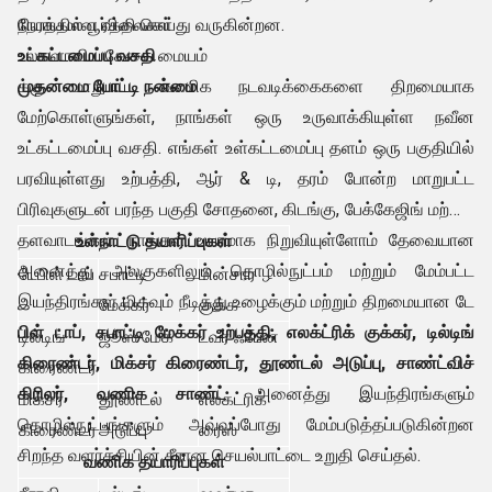
நேரத்தில் பூர்த்தி செய்து வருகின்றன.
நியாயமான விலைகள்
உலகளாவிய சேவை மையம்
உட்கட்டமைப்பு வசதி
முதன்மை போட்டி நன்மை
க்கு மாறுபட்ட வணிக நடவடிக்கைகளை திறமையாக
மேற்கொள்ளுங்கள், நாங்கள் ஒரு உருவாக்கியுள்ள நவீன
உட்கட்டமைப்பு வசதி. எங்கள் உள்கட்டமைப்பு தளம் ஒரு பகுதியில்
பரவியுள்ளது உற்பத்தி, ஆர் & டி, தரம் போன்ற மாறுபட்ட
பிரிவுகளுடன் பரந்த பகுதி சோதனை, கிடங்கு, பேக்கேஜிங் மற்றும்
தளவாடங்கள். நாங்கள் உயரமாக நிறுவியுள்ளோம் தேவையான
உள்நாட்டு தயாரிப்புகள்
அனைத்து அலகுகளிலும் தொழில்நுட்பம் மற்றும் மேம்பட்ட
டேபிள் டாப்
சபாட்டி
மின்சார
இயந்திரங்கள் மிகவும் நீடித்து உழைக்கும் மற்றும் திறமையான டே
மேக்கர்
குக்க
பிள் டாப், சபாட்டி மேக்கர் உற்பத்தி, எலக்ட்ரிக் குக்கர், டில்டிங்
டில்டிங்
ஜூஸ் மேக்
டவர் ஃபேன்
கிரைண்டர், மிக்சர் கிரைண்டர், தூண்டல் அடுப்பு, சாண்ட்விச்
கிரைண்டர்
கிரிலர், வணிக சாண்ட்
அனைத்து இயந்திரங்களும்
மிக்சர்
தூண்டல்
எலக்ட்ரிக்
தொழில்நுட்பங்களும் அவ்வப்போது மேம்படுத்தப்படுகின்றன
கிரைண்டர்
அடுப்பு
ரைஸ்
சிறந்த வளர்ச்சியின் சீரான செயல்பாட்டை உறுதி செய்தல்.
வணிக தயாரிப்புகள்