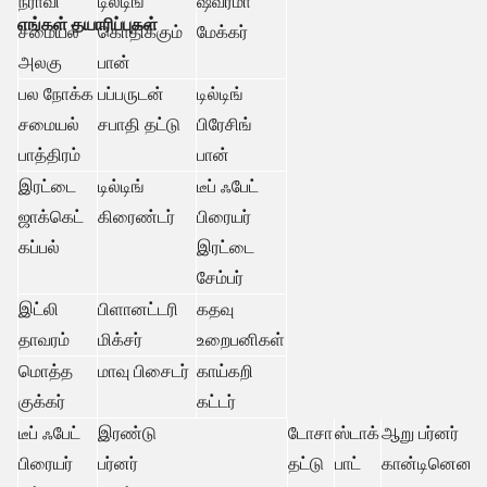
நீராவி
டில்டிங்
ஷவர்மா
எங்கள் தயாரிப்புகள்
சமையல்
கொதிக்கும்
மேக்கர்
அலகு
பான்
பல நோக்க
பப்பருடன்
டில்டிங்
சமையல்
சபாதி தட்டு
பிரேசிங்
பாத்திரம்
பான்
இரட்டை
டில்டிங்
டீப் ஃபேட்
ஜாக்கெட்
கிரைண்டர்
பிரையர்
கப்பல்
இரட்டை
சேம்பர்
இட்லி
பிளானட்டரி
கதவு
தாவரம்
மிக்சர்
உறைபனிகள்
மொத்த
மாவு பிசைடர்
காய்கறி
குக்கர்
கட்டர்
டீப் ஃபேட்
இரண்டு
டோசா
ஸ்டாக்
ஆறு பர்னர்
பிரையர்
பர்னர்
தட்டு
பாட்
கான்டினென