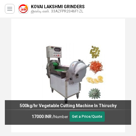
KOVAI LAKSHMI GRINDERS
ஜிஎஸ்டி எண். 33AZFPR2046F1ZL
500kg/hr Vegetable Cutting Machine In Thiruchy
17000 INR
/
Number
Get a Price/Quote