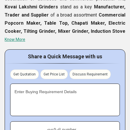
Kovai Lakshmi Grinders
stand as a key
Manufacturer,
Trader and Supplier
of a broad assortment
Commercial
Popcorn Maker, Table Top, Chapati Maker, Electric
Cooker, Tilting Grinder, Mixer Grinder, Induction Stove
etc. Our array of branded products is designed from high
Know More
grade raw materials to ease the cooking chores. Apart from
offering the range, we also provide After Sales Services.
Share a Quick Message with us
We employ latest technology mechanisms and features in
the products with innovation to make the cooking chores
Get Quotation
Get Price List
Discuss Requirement
fast, easy and simple. Our durable, low maintenance and
sturdy products are available in standard and customized
Enter Buying Requirement Details
options.
Fact Sheet :
Product Details :
கைபேசி number