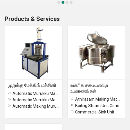
Products & Services
முறுக்கு மேக்கிங் மச்சினி
வணிக சமையலறை
உபகரணங்கள்
Automatic Murukku Making Machine in tamil nadu
Athirasam Making Machine
Automatic Murukku Machine In Trichy
Boiling Steam Unit Generator
Automatic Making Murukku Machine In Chennai
Commercial Sink Unit