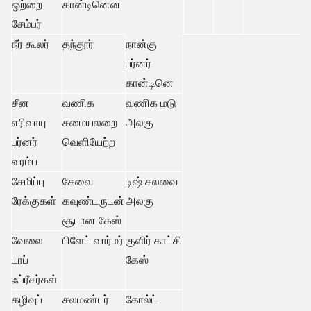
ஒற்றை
கான்டினென
சேம்பர்
நீர் கூலர்
தந்தூர்
நான்கு
பர்னர்
கான்டினெ
சீன
வணிக
வணிக மடு
எரிவாயு
சமையலறை
அலகு
பர்னர்
வெளியேற்ற
வரம்ப
சேமிப்பு
சேவை
டிஷ் சலவை
ரேக்குகள்
கவுண்டருடன்
அலகு
சூடான கேஸ்
வேலை
பிளேட் வார்மர்
குளிர் காட்சி
டாப்
கேஸ்
ஃப்ரீசர்கள்
கழிவுப்
சலமண்டர்
கோல்ட்